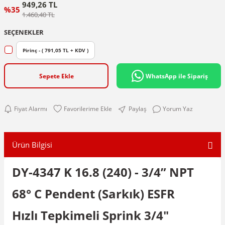
949,26 TL
%35
1.460,40 TL
SEÇENEKLER
Pirinç - ( 791,05 TL + KDV )
Sepete Ekle
WhatsApp ile Sipariş
Fiyat Alarmı
Paylaş
Yorum Yaz
Ürün Bilgisi
DY-4347 K 16.8 (240) - 3/4” NPT
68° C Pendent (Sarkık) ESFR
Hızlı Tepkimeli Sprink 3/4"