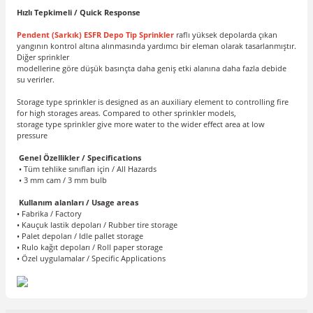
Hızlı Tepkimeli / Quick Response
Pendent (Sarkık) ESFR Depo Tip Sprinkler
raflı yüksek depolarda çıkan
yangının kontrol altına alınmasında yardımcı bir eleman olarak tasarlanmıştır.
Diğer sprinkler
modellerine göre düşük basınçta daha geniş etki alanına daha fazla debide
su verirler.
Storage type sprinkler is designed as an auxiliary element to controlling fire
for high storages areas. Compared to other sprinkler models,
storage type sprinkler give more water to the wider effect area at low
pressure
Genel Özellikler / Specifications
• Tüm tehlike sınıfları için / All Hazards
• 3 mm cam / 3 mm bulb
Kullanım alanları / Usage areas
• Fabrika / Factory
• Kauçuk lastik depoları / Rubber tire storage
• Palet depoları / Idle pallet storage
• Rulo kağıt depoları / Roll paper storage
• Özel uygulamalar / Specific Applications