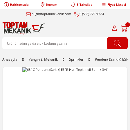
Hakkımızda
Konum
E-Tahsilat
Fiyat Listesi
bilgi@toptanmekanik.com
0 (533) 779 99 84
Anasayfa
Yangın & Mekanik
Sprinkler
Pendent (Sarkık) ESFR