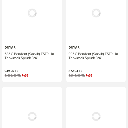
DUYAR
DUYAR
68° C Pendent (Sarkık) ESFR Hızlı
93° C Pendent (Sarkık) ESFR Hızlı
Tepkimeli Sprink 3/4''
Tepkimeli Sprink 3/4''
949,26 TL
872,04 TL
1.460,40 TL
%35
1.341,60 TL
%35