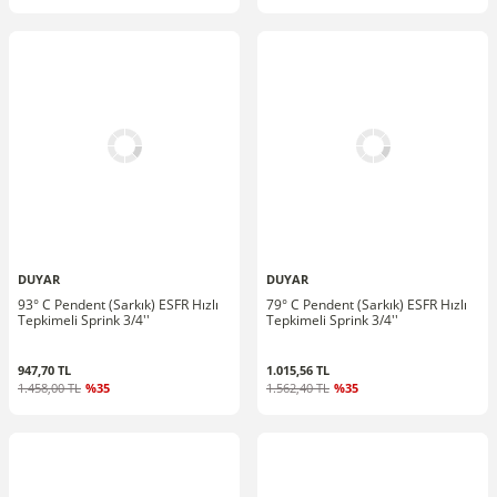
DUYAR
DUYAR
93° C Pendent (Sarkık) ESFR Hızlı
79° C Pendent (Sarkık) ESFR Hızlı
Tepkimeli Sprink 3/4''
Tepkimeli Sprink 3/4''
947,70 TL
1.015,56 TL
1.458,00 TL
%35
1.562,40 TL
%35