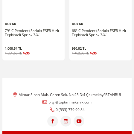
DUYAR
DUYAR
79° C Pendent (Sarkık) ESFR Hızlı
68° C Pendent (Sarkık) ESFR Hızlı
Tepkimeli Sprink 3/4''
Tepkimeli Sprink 3/4''
1.008,54 TL
950,82 TL
1.551,60 TL
%35
1.462,80 TL
%35
Mimar Sinan Mah. Ceren Sok. No:25 D:4 Çekmeköy/İSTANBUL
bilgi@toptanmekanik.com
0 (533) 779 99 84