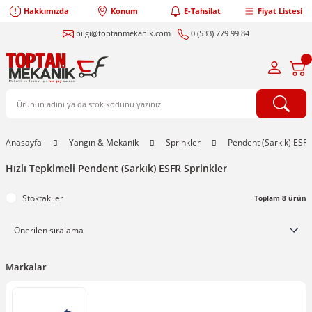
Hakkımızda
Konum
E-Tahsilat
Fiyat Listesi
bilgi@toptanmekanik.com
0 (533) 779 99 84
Anasayfa
Yangın & Mekanik
Sprinkler
Pendent (Sarkık) ESFR
Hızlı Tepkimeli Pendent (Sarkık) ESFR Sprinkler
Stoktakiler
Toplam 8 ürün
Markalar