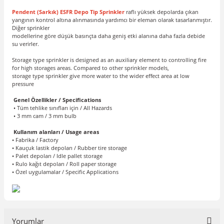
Pendent (Sarkık) ESFR Depo Tip Sprinkler
raflı yüksek depolarda çıkan
yangının kontrol altına alınmasında yardımcı bir eleman olarak tasarlanmıştır.
Diğer sprinkler
modellerine göre düşük basınçta daha geniş etki alanına daha fazla debide
su verirler.
Storage type sprinkler is designed as an auxiliary element to controlling fire
for high storages areas. Compared to other sprinkler models,
storage type sprinkler give more water to the wider effect area at low
pressure
Genel Özellikler / Specifications
• Tüm tehlike sınıfları için / All Hazards
• 3 mm cam / 3 mm bulb
Kullanım alanları / Usage areas
• Fabrika / Factory
• Kauçuk lastik depoları / Rubber tire storage
• Palet depoları / Idle pallet storage
• Rulo kağıt depoları / Roll paper storage
• Özel uygulamalar / Specific Applications
Yorumlar