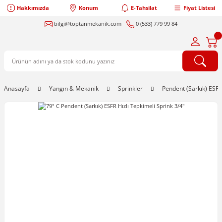
Hakkımızda
Konum
E-Tahsilat
Fiyat Listesi
bilgi@toptanmekanik.com
0 (533) 779 99 84
Anasayfa
Yangın & Mekanik
Sprinkler
Pendent (Sarkık) ESFR