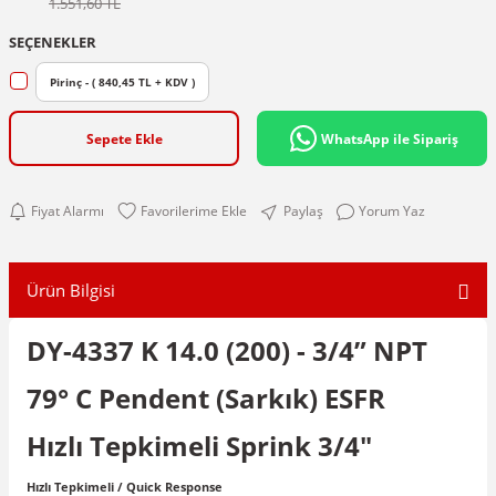
1.551,60 TL
SEÇENEKLER
Pirinç - ( 840,45 TL + KDV )
Sepete Ekle
WhatsApp ile Sipariş
Fiyat Alarmı
Paylaş
Yorum Yaz
Ürün Bilgisi
DY-4337 K 14.0 (200) - 3/4” NPT
79° C Pendent (Sarkık) ESFR
Hızlı Tepkimeli Sprink 3/4"
Hızlı Tepkimeli / Quick Response