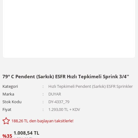
79° C Pendent (Sarkık) ESFR Hızlı Tepkimeli Sprink 3/4''
Kategori
Hızlı Tepkimeli Pendent (Sarkık) ESFR Sprinkler
Marka
DUYAR
Stok Kodu
DY-4337_79
Fiyat
1.293,00 TL + KDV
188,26 TL den başlayan taksitlerle!
1.008,54 TL
%35