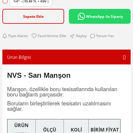
1/4'' - ( 55,80 TL + KDV )
Sepete Ekle
WhatsApp ile Sipariş
Fiyat Alarmı
Paylaş
Yorum Yaz
Ürün Bilgisi
NVS - Sarı Manşon
Manşon, özellikle boru tesisatlarında kullanılan
boru bağlantı parçasıdır.
Boruların birleştirilerek tesisatın uzatılmasını
sağlar.
ÜRÜN
ÖLÇÜ
KOLİ
BİRİM FİYAT