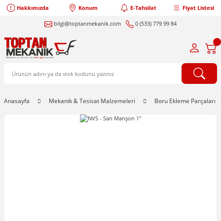
Hakkımızda
Konum
E-Tahsilat
Fiyat Listesi
bilgi@toptanmekanik.com
0 (533) 779 99 84
Anasayfa
Mekanik & Tesisat Malzemeleri
Boru Ekleme Parçaları