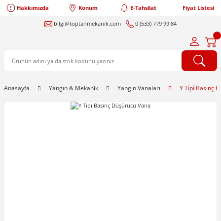
Hakkımızda
Konum
E-Tahsilat
Fiyat Listesi
bilgi@toptanmekanik.com
0 (533) 779 99 84
Anasayfa
Yangın & Mekanik
Yangın Vanaları
Y Tı̇pı̇ Basınç