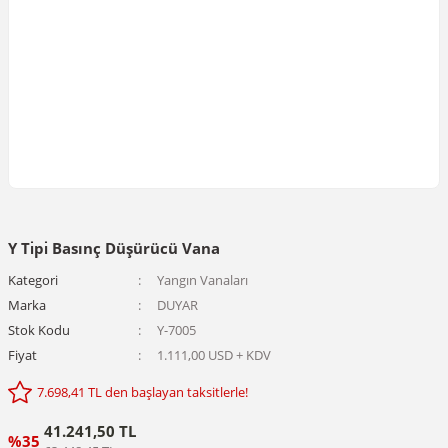
Y Tı̇pı̇ Basınç Düşürücü Vana
Kategori
Yangın Vanaları
Marka
DUYAR
Stok Kodu
Y-7005
Fiyat
1.111,00 USD + KDV
7.698,41 TL den başlayan taksitlerle!
41.241,50 TL
%35