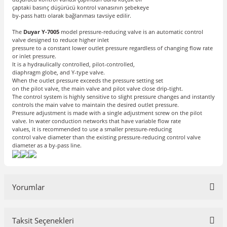
çaptaki basınç düşürücü kontrol vanasının şebekeye
by-pass hattı olarak bağlanması tavsiye edilir.
The
Duyar Y-7005
model pressure-reducing valve is an automatic control
valve designed to reduce higher inlet
pressure to a constant lower outlet pressure regardless of changing flow rate
or inlet pressure.
It is a hydraulically controlled, pilot-controlled,
diaphragm globe, and Y-type valve.
When the outlet pressure exceeds the pressure setting set
on the pilot valve, the main valve and pilot valve close drip-tight.
The control system is highly sensitive to slight pressure changes and instantly
controls the main valve to maintain the desired outlet pressure.
Pressure adjustment is made with a single adjustment screw on the pilot
valve. In water conduction networks that have variable flow rate
values, it is recommended to use a smaller pressure-reducing
control valve diameter than the existing pressure-reducing control valve
diameter as a by-pass line.
Yorumlar
Taksit Seçenekleri