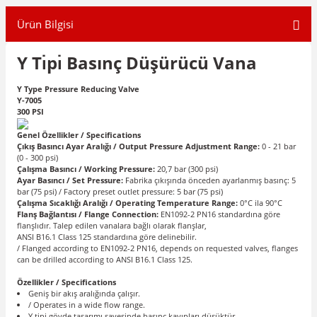
Ürün Bilgisi
Y Tı̇pı̇ Basınç Düşürücü Vana
Y Type Pressure Reducing Valve
Y-7005
300 PSI
Genel Özellikler / Specifications
Çıkış Basıncı Ayar Aralığı / Output Pressure Adjustment Range:
0 - 21 bar
(0 - 300 psi)
Çalışma Basıncı / Working Pressure:
20,7 bar (300 psi)
Ayar Basıncı / Set Pressure:
Fabrika çıkışında önceden ayarlanmış basınç: 5
bar (75 psi) / Factory preset outlet pressure: 5 bar (75 psi)
Çalışma Sıcaklığı Aralığı / Operating Temperature Range:
0°C ila 90°C
Flanş Bağlantısı / Flange Connection:
EN1092-2 PN16 standardına göre
flanşlıdır. Talep edilen vanalara bağlı olarak flanşlar,
ANSI B16.1 Class 125 standardına göre delinebilir.
/ Flanged according to EN1092-2 PN16, depends on requested valves, flanges
can be drilled according to ANSI B16.1 Class 125.
Özellikler / Specifications
Geniş bir akış aralığında çalışır.
/ Operates in a wide flow range.
Y tipi gövde tasarımı sayesinde basınç kayıpları düşüktür.