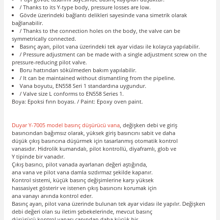
/ Thanks to its Y-type body, pressure losses are low.
Gövde üzerindeki bağlantı delikleri sayesinde vana simetrik olarak
bağlanabilir.
/ Thanks to the connection holes on the body, the valve can be
symmetrically connected.
Basınç ayarı, pilot vana üzerindeki tek ayar vidası ile kolayca yapılabilir.
/ Pressure adjustment can be made with a single adjustment screw on the
pressure-reducing pilot valve.
Boru hattından sökülmeden bakım yapılabilir.
/ It can be maintained without dismantling from the pipeline.
Vana boyutu, EN558 Seri 1 standardına uygundur.
/ Valve size L conforms to EN558 Series 1.
Boya: Epoksi fırın boyası. / Paint: Epoxy oven paint.
Duyar Y-7005 model basınç düşürücü vana
, değişken debi ve giriş
basıncından bağımsız olarak, yüksek giriş basıncını sabit ve daha
düşük çıkış basıncına düşürmek için tasarlanmış otomatik kontrol
vanasıdır. Hidrolik kumandalı, pilot kontrollü, diyaframlı, glob ve
Y tipinde bir vanadır.
Çıkış basıncı, pilot vanada ayarlanan değeri aştığında,
ana vana ve pilot vana damla sızdırmaz şekilde kapanır.
Kontrol sistemi, küçük basınç değişimlerine karşı yüksek
hassasiyet gösterir ve istenen çıkış basıncını korumak için
ana vanayı anında kontrol eder.
Basınç ayarı, pilot vana üzerinde bulunan tek ayar vidası ile yapılır. Değişken
debi değeri olan su iletim şebekelerinde, mevcut basınç
düşürücü kontrol vanası çapından daha küçük bir