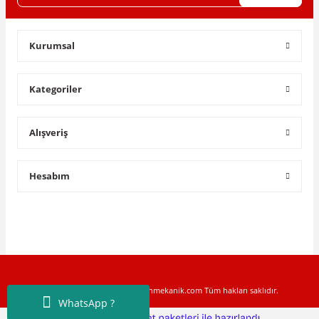
Gönder
Kurumsal
Kategoriler
Alışveriş
Hesabım
Copyright © 2022 www.toptanmekanik.com Tüm hakları saklıdır.
WhatsApp ?
ile
ideasoft
e-