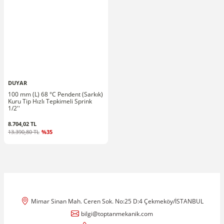
DUYAR
100 mm (L) 68 °C Pendent (Sarkık)
Kuru Tip Hızlı Tepkimeli Sprink
1/2''
8.704,02 TL
13.390,80 TL
%35
Mimar Sinan Mah. Ceren Sok. No:25 D:4 Çekmeköy/İSTANBUL
bilgi@toptanmekanik.com