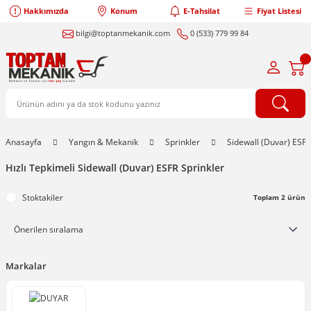
Hakkımızda
Konum
E-Tahsilat
Fiyat Listesi
bilgi@toptanmekanik.com
0 (533) 779 99 84
Anasayfa
Yangın & Mekanik
Sprinkler
Sidewall (Duvar) ESFR
Hızlı Tepkimeli Sidewall (Duvar) ESFR Sprinkler
Stoktakiler
Toplam 2 ürün
Markalar