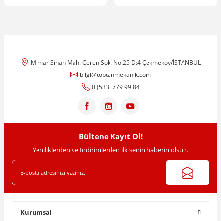
Mimar Sinan Mah. Ceren Sok. No:25 D:4 Çekmeköy/İSTANBUL
bilgi@toptanmekanik.com
0 (533) 779 99 84
Bültene Kayıt Ol!
Yeniliklerden ve İndirimlerden ilk senin haberin olsun.
Kurumsal