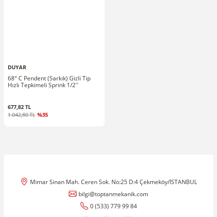
DUYAR
68° C Pendent (Sarkık) Gizli Tip
Hızlı Tepkimeli Sprink 1/2''
677,82 TL
1.042,80 TL
%35
Mimar Sinan Mah. Ceren Sok. No:25 D:4 Çekmeköy/İSTANBUL
bilgi@toptanmekanik.com
0 (533) 779 99 84