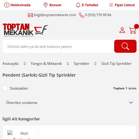
Hakkımızda
Konum
E-Tahsilat
Fiyat Listesi
bilgi@toptanmekanik.com
0 (533) 779 99 84
Anasayfa
Yangın & Mekanik
Sprinkler
Gizli Tip Sprinkler
Pendent (Sarkık) Gizli Tip Sprinkler
Stoktakiler
Toplam 1 ürün
İlgili Alt Kategoriler