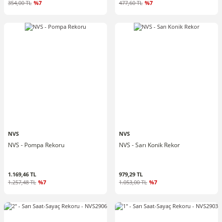
354,00 TL
%7
477,60 TL
%7
NVS
NVS
NVS - Pompa Rekoru
NVS - Sarı Konik Rekor
1.169,46 TL
979,29 TL
1.257,48 TL
%7
1.053,00 TL
%7