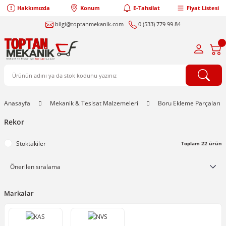
Hakkımızda
Konum
E-Tahsilat
Fiyat Listesi
bilgi@toptanmekanik.com
0 (533) 779 99 84
Anasayfa
Mekanik & Tesisat Malzemeleri
Boru Ekleme Parçaları
Rekor
Stoktakiler
Toplam 22 ürün
Markalar