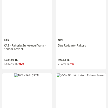
KAS
NVS
KAS - Rakorlu Su Küresel Vana -
Düz Radyatör Rakoru
Sensör Kovanlı
1.321,92 TL
197,53 TL
1.652,40 TL
%20
212,40 TL
%7