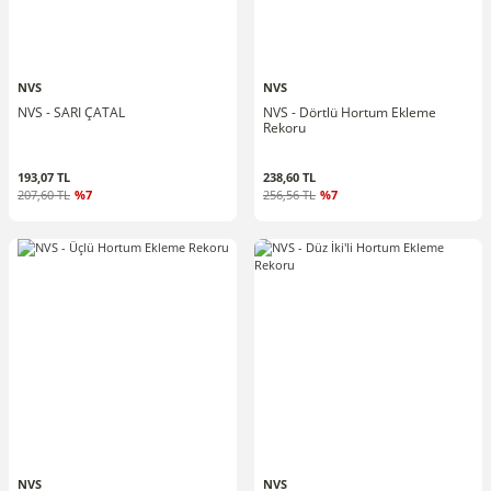
NVS
NVS
NVS - SARI ÇATAL
NVS - Dörtlü Hortum Ekleme
Rekoru
193,07 TL
238,60 TL
207,60 TL
%7
256,56 TL
%7
NVS
NVS