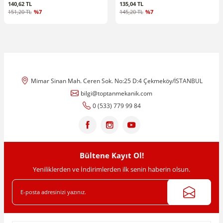
140,62 TL
135,04 TL
151,20 TL
%7
145,20 TL
%7
Mimar Sinan Mah. Ceren Sok. No:25 D:4 Çekmeköy/İSTANBUL
bilgi@toptanmekanik.com
0 (533) 779 99 84
Bültene Kayıt Ol!
Yeniliklerden ve İndirimlerden ilk senin haberin olsun.