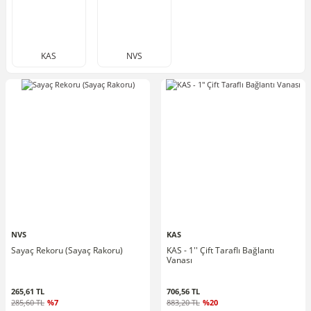
KAS
NVS
NVS
KAS
Sayaç Rekoru (Sayaç Rakoru)
KAS - 1'' Çift Taraflı Bağlantı
Vanası
265,61 TL
706,56 TL
285,60 TL
%7
883,20 TL
%20