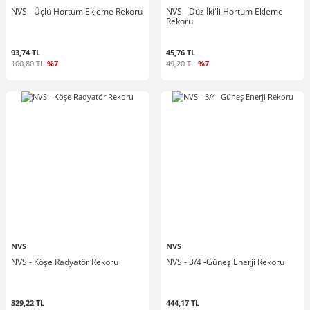
NVS - Üçlü Hortum Ekleme Rekoru
NVS - Düz İki'li Hortum Ekleme
Rekoru
93,74 TL
45,76 TL
100,80 TL
%7
49,20 TL
%7
NVS
NVS
NVS - Köşe Radyatör Rekoru
NVS - 3/4 -Güneş Enerji Rekoru
329,22 TL
444,17 TL