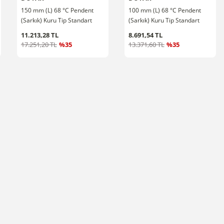
150 mm (L) 68 °C Pendent
100 mm (L) 68 °C Pendent
(Sarkık) Kuru Tip Standart
(Sarkık) Kuru Tip Standart
Tepkimeli Sprink 1/2''
Tepkimeli Sprink 1/2''
11.213,28 TL
8.691,54 TL
17.251,20 TL
%35
13.371,60 TL
%35