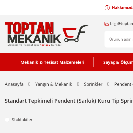
Hakkımızd
bilgi@topta
Mekanik & Tesisat Malzemeleri
Sayaç & Ölçüm
Anasayfa
Yangın & Mekanik
Sprinkler
Pendent (
Standart Tepkimeli Pendent (Sarkık) Kuru Tip Spri
Stoktakiler