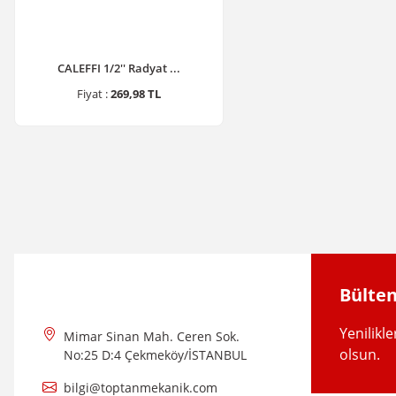
CALEFFI 1/2'' Radyat ...
Fiyat :
269,98 TL
Bülten
Yenilikl
Mimar Sinan Mah. Ceren Sok.
olsun.
No:25 D:4 Çekmeköy/İSTANBUL
bilgi@toptanmekanik.com