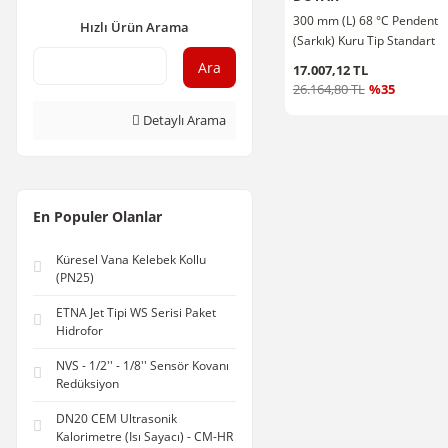
300 mm (L) 68 °C Pendent
Hızlı Ürün Arama
(Sarkık) Kuru Tip Standart
Tepkimeli Sprink 1/2''
Ara
17.007,12 TL
26.164,80 TL
%35
Detaylı Arama
En Populer Olanlar
Küresel Vana Kelebek Kollu
(PN25)
ETNA Jet Tipi WS Serisi Paket
Hidrofor
NVS - 1/2'' - 1/8'' Sensör Kovanı
Redüksiyon
DN20 CEM Ultrasonik
Kalorimetre (Isı Sayacı) - CM-HR