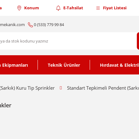
a
Konum
E-Tahsilat
Fiyat Listesi
nmekanik.com
0 (533) 779 99 84
 Ekipmanları
Teknik Ürünler
Hırdavat & Elektri
Sarkık) Kuru Tip Sprinkler
Standart Tepkimeli Pendent (Sarkı
nkler