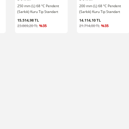
250 mm (L) 68 °C Pendent
200 mm (L) 68 °C Pendent
(Sarkık) Kuru Tip Standart
(Sarkık) Kuru Tip Standart
Tepkimeli Sprink 1/2''
Tepkimeli Sprink 1/2''
15.514,98 TL
14.114,10 TL
23.869,20 TL
%35
21.714,00 TL
%35