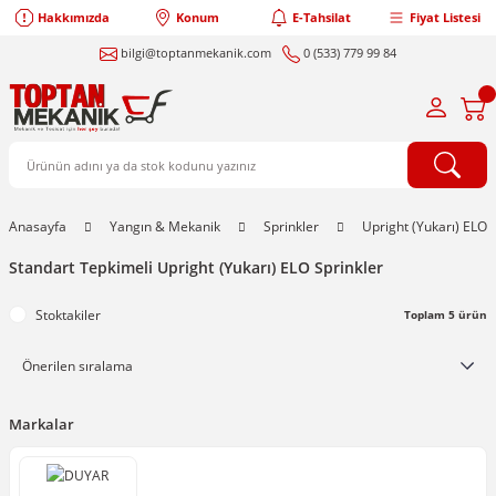
Hakkımızda
Konum
E-Tahsilat
Fiyat Listesi
bilgi@toptanmekanik.com
0 (533) 779 99 84
Anasayfa
Yangın & Mekanik
Sprinkler
Upright (Yukarı) ELO 
Standart Tepkimeli Upright (Yukarı) ELO Sprinkler
Stoktakiler
Toplam 5 ürün
Markalar