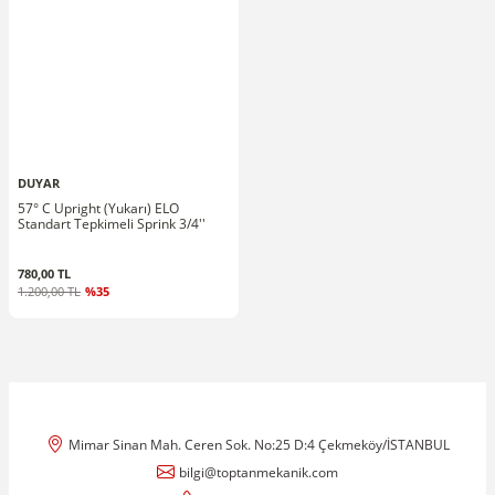
DUYAR
57° C Upright (Yukarı) ELO
Standart Tepkimeli Sprink 3/4''
780,00 TL
1.200,00 TL
%35
Mimar Sinan Mah. Ceren Sok. No:25 D:4 Çekmeköy/İSTANBUL
bilgi@toptanmekanik.com