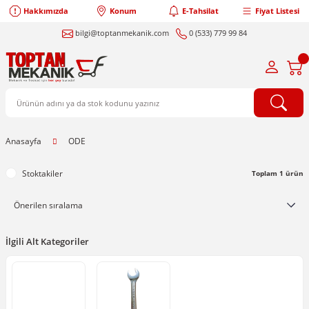
Hakkımızda
Konum
E-Tahsilat
Fiyat Listesi
bilgi@toptanmekanik.com
0 (533) 779 99 84
Anasayfa
ODE
Stoktakiler
Toplam 1 ürün
İlgili Alt Kategoriler