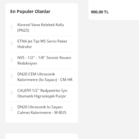
En Populer Olanlar
900,00 TL
Küresel Vana Kelebek Kollu
(PN25)
ETNA Jet Tipi WS Serisi Paket
Hidrofor
NVS - 1/2'' - 1/8'' Sensör Kovanı
Redüksiyon
DN20 CEM Ultrasonik
Kalorimetre (Isı Sayacı) - CM-HR
CALEFFI 1/2'' Radyatörler İçin
Otomatik Higroskopik Purjör
DN20 Ultrasonik Isı Sayacı
Calmet Kalorimetre - M-BUS