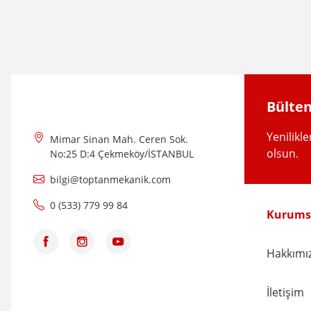
Bülten
Yenilikl
Mimar Sinan Mah. Ceren Sok.
olsun.
No:25 D:4 Çekmeköy/İSTANBUL
bilgi@toptanmekanik.com
0 (533) 779 99 84
Kurums
Hakkımı
İletişim