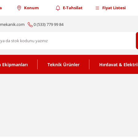
a
Konum
E-Tahsilat
Fiyat Listesi
nmekanik.com
0 (533) 779 99 84
 Ekipmanları
Teknik Ürünler
Hırdavat & Elektri