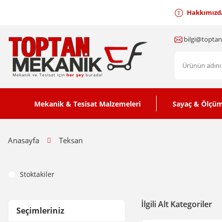
Hakkımızd
bilgi@topta
Mekanik & Tesisat Malzemeleri
Sayaç & Ölçüm
Anasayfa
Teksan
Stoktakiler
İlgili Alt Kategoriler
Seçimleriniz