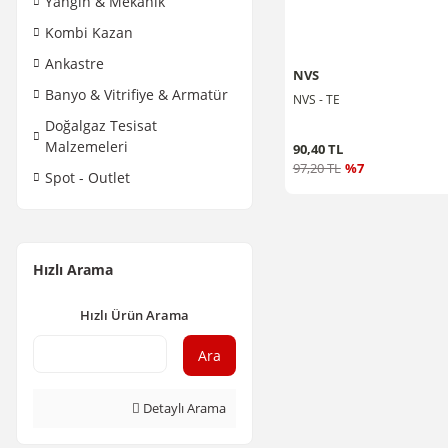
Yangın & Mekanik
Kombi Kazan
Ankastre
NVS
Banyo & Vitrifiye & Armatür
NVS - TE
Doğalgaz Tesisat
Malzemeleri
90,40 TL
97,20 TL
%7
Spot - Outlet
Hızlı Arama
Hızlı Ürün Arama
Ara
Detaylı Arama