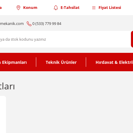
a
Konum
E-Tahsilat
Fiyat Listesi
nmekanik.com
0 (533) 779 99 84
 Ekipmanları
Teknik Ürünler
Hırdavat & Elektri
tları