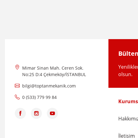
Bülten
Yenilikl
Mimar Sinan Mah. Ceren Sok.
olsun.
No:25 D:4 Çekmeköy/İSTANBUL
bilgi@toptanmekanik.com
0 (533) 779 99 84
Kurums
Hakkımı
İletişim