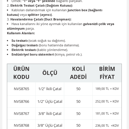
Örnek:
"T" veya "Y" şeklinde
bağlantı parçaları.
Elektrik Tesisat Çatalı (Dağıtım Kutusu):
Kabloları dallandırmak için kullanılan
junction box (bağlantı
kutusu)
veya
splitter (ayırıcı)
.
Havalandırma Çatalı (Duct Branşman):
Hava kanallarını iki yöne ayırmak için kullanılan
galvanizli çelik veya
alüminyum
parça.
Kullanım Alanları:
Su tesisatı
(sıcak-soğuk su dağıtımı).
Doğalgaz tesisatı
(boru hatlarında dallanma).
Elektrik tesisatı
(kablo yönlendirme).
Endüstriyel boru sistemleri
(kimya, petrol vb.).
ÜRÜN
KOLİ
BİRİM
ÖLÇÜ
KODU
ADEDİ
FİYAT
NVS8765
1/2" İkili Çatal
50
189,00 TL + KDV
NVS8766
1/2" Üçlü Çatal
50
252,00 TL + KDV
NVS8767
3/8" İkili Çatal
50
181,00 TL + KDV
NVS8768
3/8" Üçlü Çatal
50
236,00 TL +KDV