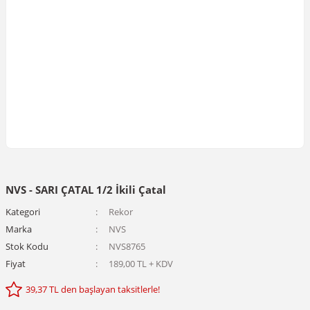
NVS - SARI ÇATAL 1/2 İkili Çatal
Kategori
Rekor
Marka
NVS
Stok Kodu
NVS8765
Fiyat
189,00 TL + KDV
39,37 TL den başlayan taksitlerle!