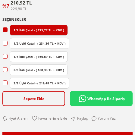
210,92 TL
%7
226,80 TL
SEÇENEKLER
1/2 İkili Çatal - ( 175,77 TL + KDV )
1/2 Üçlü Çatal - ( 234,36 TL + KDV )
1/4 İkili Çatal - ( 160,89 TL + KDV )
3/8 İkili Çatal - ( 168,33 TL + KDV )
3/8 Üçlü Çatal - ( 219,48 TL + KDV )
Sepete Ekle
WhatsApp ile Sipariş
Fiyat Alarmı
Paylaş
Yorum Yaz