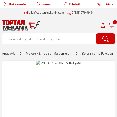
Hakkımızda
Konum
E-Tahsilat
Fiyat Listesi
bilgi@toptanmekanik.com
0 (533) 779 99 84
Anasayfa
Mekanik & Tesisat Malzemeleri
Boru Ekleme Parçaları