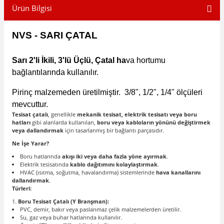
Ürün Bilgisi
NVS - SARI ÇATAL
Sarı 2'li İkili, 3'lü Üçlü, Çatal ha
va hortumu
bağlantılarında kullanılır.
Pirinç malzemeden üretilmiştir.
3/8", 1/2", 1/4" ölçüleri
mevcuttur.
Tesisat çatalı
, genellikle
mekanik tesisat, elektrik tesisatı veya boru
hatları
gibi alanlarda kullanılan,
boru veya kabloların yönünü değiştirmek
veya dallandırmak
için tasarlanmış bir bağlantı parçasıdır.
Ne İşe Yarar?
Boru hatlarında
akışı iki veya daha fazla yöne ayırmak
.
Elektrik tesisatında
kablo dağıtımını kolaylaştırmak
.
HVAC (ısıtma, soğutma, havalandırma) sistemlerinde
hava kanallarını
dallandırmak
.
Türleri:
Boru Tesisat Çatalı (Y Branşman):
PVC, demir, bakır veya paslanmaz çelik malzemelerden üretilir.
Su, gaz veya buhar hatlarında kullanılır.