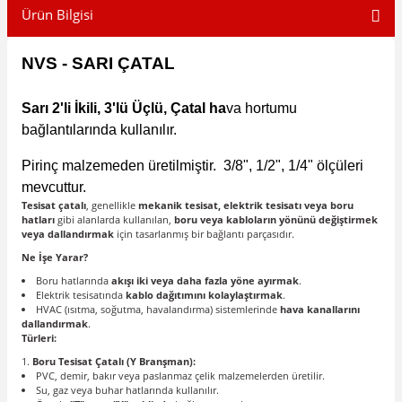
Ürün Bilgisi
NVS - SARI ÇATAL
Sarı 2'li İkili, 3'lü Üçlü, Çatal ha
va hortumu
bağlantılarında kullanılır.
Pirinç malzemeden üretilmiştir.
3/8", 1/2", 1/4" ölçüleri
mevcuttur.
Tesisat çatalı
, genellikle
mekanik tesisat, elektrik tesisatı veya boru
hatları
gibi alanlarda kullanılan,
boru veya kabloların yönünü değiştirmek
veya dallandırmak
için tasarlanmış bir bağlantı parçasıdır.
Ne İşe Yarar?
Boru hatlarında
akışı iki veya daha fazla yöne ayırmak
.
Elektrik tesisatında
kablo dağıtımını kolaylaştırmak
.
HVAC (ısıtma, soğutma, havalandırma) sistemlerinde
hava kanallarını
dallandırmak
.
Türleri:
Boru Tesisat Çatalı (Y Branşman):
PVC, demir, bakır veya paslanmaz çelik malzemelerden üretilir.
Su, gaz veya buhar hatlarında kullanılır.