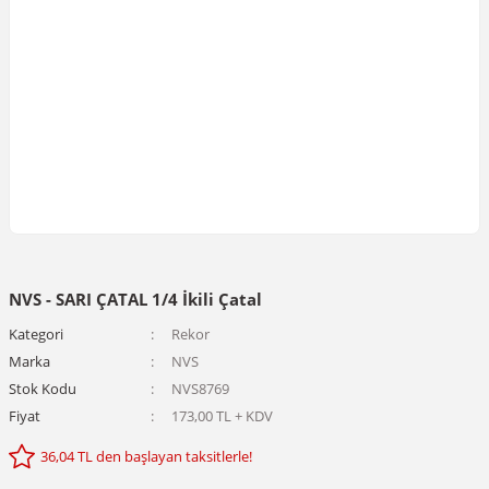
NVS - SARI ÇATAL 1/4 İkili Çatal
Kategori
Rekor
Marka
NVS
Stok Kodu
NVS8769
Fiyat
173,00 TL + KDV
36,04 TL den başlayan taksitlerle!