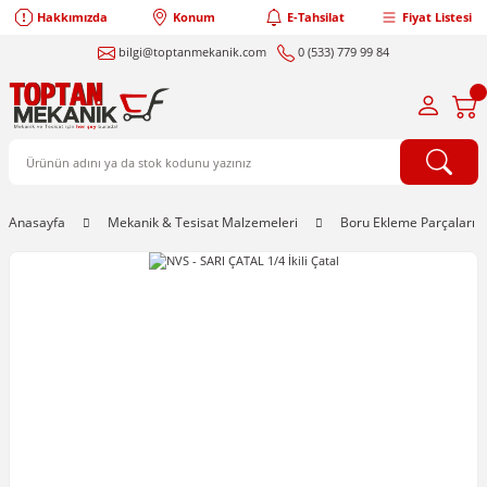
Hakkımızda
Konum
E-Tahsilat
Fiyat Listesi
bilgi@toptanmekanik.com
0 (533) 779 99 84
Anasayfa
Mekanik & Tesisat Malzemeleri
Boru Ekleme Parçaları