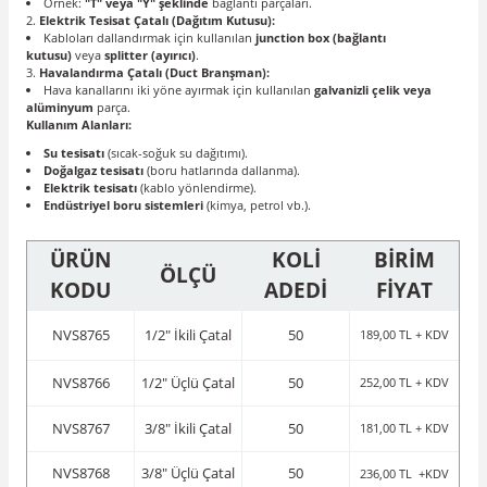
Örnek:
"T" veya "Y" şeklinde
bağlantı parçaları.
Elektrik Tesisat Çatalı (Dağıtım Kutusu):
Kabloları dallandırmak için kullanılan
junction box (bağlantı
kutusu)
veya
splitter (ayırıcı)
.
Havalandırma Çatalı (Duct Branşman):
Hava kanallarını iki yöne ayırmak için kullanılan
galvanizli çelik veya
alüminyum
parça.
Kullanım Alanları:
Su tesisatı
(sıcak-soğuk su dağıtımı).
Doğalgaz tesisatı
(boru hatlarında dallanma).
Elektrik tesisatı
(kablo yönlendirme).
Endüstriyel boru sistemleri
(kimya, petrol vb.).
ÜRÜN
KOLİ
BİRİM
ÖLÇÜ
KODU
ADEDİ
FİYAT
NVS8765
1/2" İkili Çatal
50
189,00 TL + KDV
NVS8766
1/2" Üçlü Çatal
50
252,00 TL + KDV
NVS8767
3/8" İkili Çatal
50
181,00 TL + KDV
NVS8768
3/8" Üçlü Çatal
50
236,00 TL +KDV