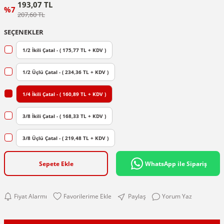
193,07 TL
%7
207,60 TL
SEÇENEKLER
1/2 İkili Çatal - ( 175,77 TL + KDV )
1/2 Üçlü Çatal - ( 234,36 TL + KDV )
1/4 İkili Çatal - ( 160,89 TL + KDV )
3/8 İkili Çatal - ( 168,33 TL + KDV )
3/8 Üçlü Çatal - ( 219,48 TL + KDV )
Sepete Ekle
WhatsApp ile Sipariş
Fiyat Alarmı
Paylaş
Yorum Yaz