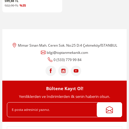
599,88 TL
922,90 TL
%35
Mimar Sinan Mah. Ceren Sok. No:25 D:4 Çekmeköy/İSTANBUL
bilgi@toptanmekanik.com
0 (533) 779 99 84
Bültene Kayıt Ol!
Yeniliklerden ve İndirimlerden ilk senin haberin olsun.