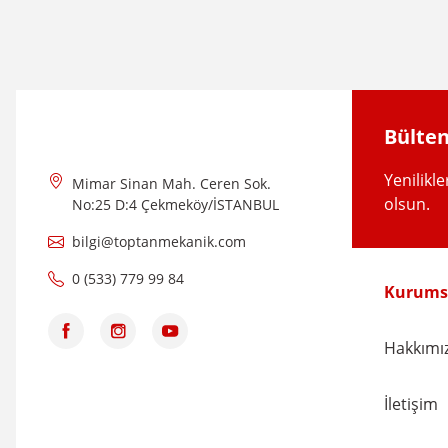
Ürün açıklamasında eksik bilgiler bulunuyor.
Ürün bilgilerinde hatalar bulunuyor.
Ürün fiyatı diğer sitelerden daha pahalı.
Bu ürüne benzer farklı alternatifler olmalı.
Bülten
Yenilikl
Mimar Sinan Mah. Ceren Sok.
olsun.
No:25 D:4 Çekmeköy/İSTANBUL
bilgi@toptanmekanik.com
0 (533) 779 99 84
Kurums
Hakkımı
İletişim