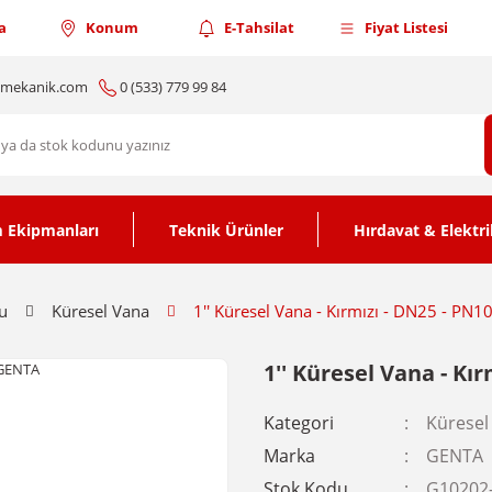
a
Konum
E-Tahsilat
Fiyat Listesi
nmekanik.com
0 (533) 779 99 84
 Ekipmanları
Teknik Ürünler
Hırdavat & Elektri
u
Küresel Vana
1'' Küresel Vana - Kırmızı - DN25 - PN1
1'' Küresel Vana - Kı
Kategori
Küresel
Marka
GENTA
Stok Kodu
G10202