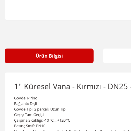
Ürün Bilgisi
1'' Küresel Vana - Kırmızı - DN2
Gövde: Pirinç
Bağlantı: Dişli
Gövde Tipi: 2 parçalı, Uzun Tip
Geçiş: Tam Geçişli
Çalışma Sıcaklığı: -10 ºC….+120
º
C
Basınç Sınıfı: PN10