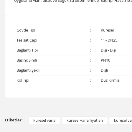
Uygulama Alanı: Sıcak ve Soğuk Su Sistemlerinde, Basınçlı Hava Siste
Gövde Tipi
:
Küresel
Tesisat Çapı
:
1'' - DN25
Bağlantı Tipi
:
Dişi - Dişi
Basınç Sınıfı
:
PN10
Bağlantı Şekli
:
Dişli
Kol Tipi
:
Düz Kırmızı
Bu ürünün fiyat bilgisi, resim, ürün açıklamalarında ve diğer konular
Görüş ve önerileriniz için teşekkür ederiz.
Etiketler :
küresel vana
küresel vana fiyatları
küresel va
Ürün resmi kalitesiz, bozuk veya görüntülenemiyor.