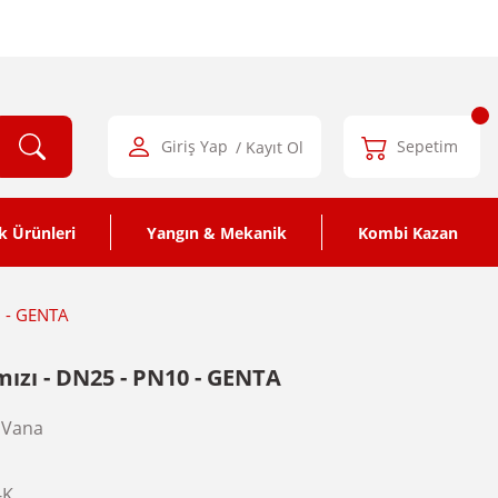
Giriş Yap
/ Kayıt Ol
Sepetim
k Ürünleri
Yangın & Mekanik
Kombi Kazan
0 - GENTA
rmızı - DN25 - PN10 - GENTA
 Vana
-K