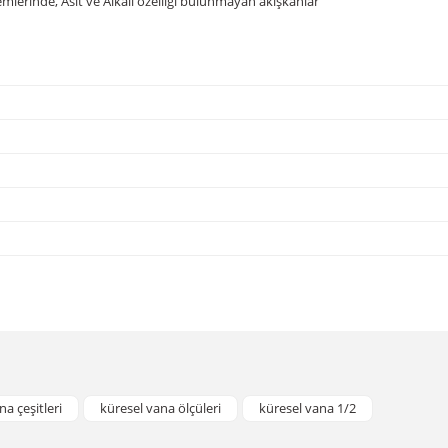
mlerinde, Asit ve Alkali özelliği bulunmayan akışkanlar
da yetersiz gördüğünüz noktaları öneri formunu kullanarak tarafımıza iletebil
Bu ürüne ilk yorumu siz yapın!
na çeşitleri
küresel vana ölçüleri
küresel vana 1/2