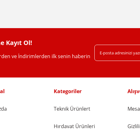
Yorum Yaz
e Kayıt Ol!
erden ve İndirimlerden ilk senin haberin
Gönder
al
Kategoriler
Alışv
zda
Teknik Ürünlert
Mesaf
Hırdavat Ürünleri
Gizli