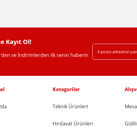
Yorum Yaz
e Kayıt Ol!
erden ve İndirimlerden ilk senin haberin
Gönder
al
Kategoriler
Alışv
zda
Teknik Ürünlert
Mesaf
Hırdavat Ürünleri
Gizli