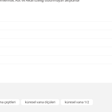
mlerinde, Asit ve Alkali özelliği bulunmayan akışkanlar
da yetersiz gördüğünüz noktaları öneri formunu kullanarak tarafımıza iletebil
Bu ürüne ilk yorumu siz yapın!
na çeşitleri
küresel vana ölçüleri
küresel vana 1/2