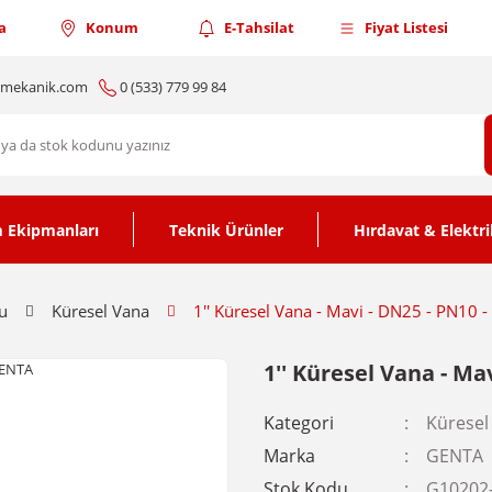
a
Konum
E-Tahsilat
Fiyat Listesi
nmekanik.com
0 (533) 779 99 84
 Ekipmanları
Teknik Ürünler
Hırdavat & Elektri
u
Küresel Vana
1'' Küresel Vana - Mavi - DN25 - PN10 
1'' Küresel Vana - Ma
Kategori
Küresel
Marka
GENTA
Stok Kodu
G10202