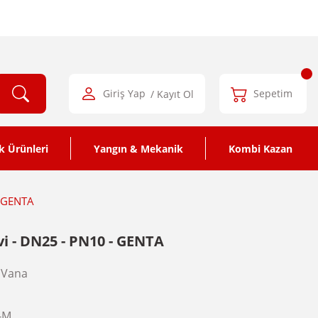
Giriş Yap
/ Kayıt Ol
Sepetim
k Ürünleri
Yangın & Mekanik
Kombi Kazan
- GENTA
vi - DN25 - PN10 - GENTA
 Vana
-M