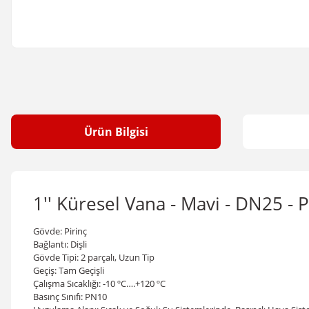
Ürün Bilgisi
1'' Küresel Vana - Mavi - DN25 -
Gövde: Pirinç
Bağlantı: Dişli
Gövde Tipi: 2 parçalı, Uzun Tip
Geçiş: Tam Geçişli
Çalışma Sıcaklığı: -10 ºC….+120
º
C
Basınç Sınıfı: PN10