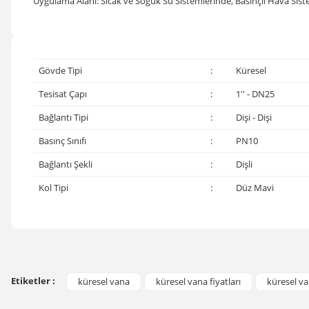
Uygulama Alanı: Sıcak ve Soğuk Su Sistemlerinde, Basınçlı Hava Siste
Gövde Tipi
:
Küresel
Tesisat Çapı
:
1'' - DN25
Bağlantı Tipi
:
Dişi - Dişi
Basınç Sınıfı
:
PN10
Bağlantı Şekli
:
Dişli
Kol Tipi
:
Düz Mavi
Bu ürünün fiyat bilgisi, resim, ürün açıklamalarında ve diğer konular
Görüş ve önerileriniz için teşekkür ederiz.
Etiketler :
küresel vana
küresel vana fiyatları
küresel va
Ürün resmi kalitesiz, bozuk veya görüntülenemiyor.