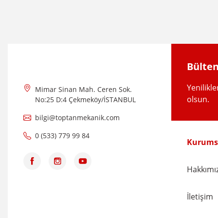
Ürün açıklamasında eksik bilgiler bulunuyor.
Ürün bilgilerinde hatalar bulunuyor.
Ürün fiyatı diğer sitelerden daha pahalı.
Bu ürüne benzer farklı alternatifler olmalı.
Bülten
Yenilikl
Mimar Sinan Mah. Ceren Sok.
olsun.
No:25 D:4 Çekmeköy/İSTANBUL
bilgi@toptanmekanik.com
0 (533) 779 99 84
Kurums
Hakkımı
İletişim